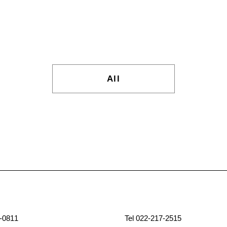
All
-0811
Tel 022-217-2515