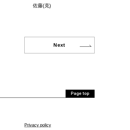
佐藤(克)
Next
Page top
Privacy policy