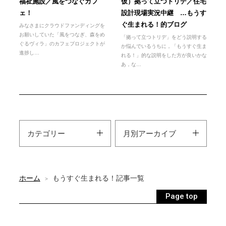
福祉施設／風をつなぐカフ
仮）拠って立つトリデ／住宅
ェ！
設計現場実況中継 …もうす
ぐ生まれる！的ブログ
みなさまにクラウドファンディングを
お願いしていた「風をつなぎ、森をめ
「拠って立つトリデ」をどう説明する
ぐるヴィラ」のカフェプロジェクトが
か悩んでいるうちに，「もうすぐ生ま
進捗し…
れる！」的な説明をした方が良いかな
あ，な…
ホーム
もうすぐ生まれる！記事一覧
>
Page top