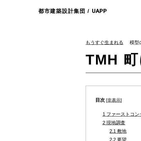
UAPP
都市建築設計集団 /
もうすぐ生まれる
模型
TMH 
目次
[
非表示
]
1
ファーストコン
2
現地調査
2.1
敷地
2.2
要望