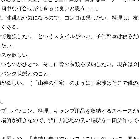
。簡単な打合せができると良いと思う……。
望。油跳ねが気になるので、コンロは隠したい。料理は、友
よくある。
皆で勉強したり、というスタイルがいい。子供部屋は寝るだ
したい。
ースが欲しい。
きいものがひとつ、そこに皆の衣類を収納したい。現在は２
にパンク状態とのこと。
納が欲しい。（「山神の住宅」のように）家族はそこで靴の
い。
ンプ、パソコン、料理。キャンプ用品を収納するスペースが
す場所が好きなので、猫に居心地の良い場所を一箇所作って
る平屋」や、「連続し寄り添うハコ／ニワ」のように、囲わ