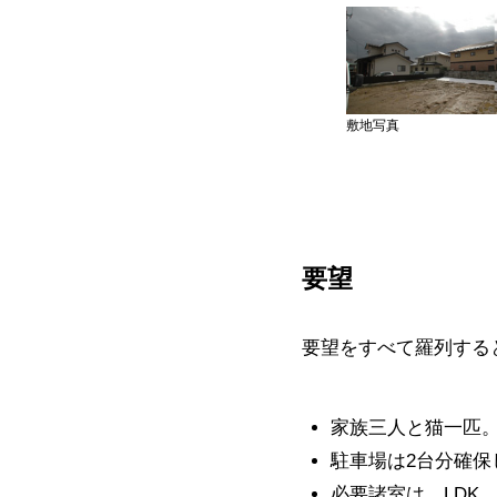
敷地写真
要望
要望をすべて羅列する
家族三人と猫一匹
駐車場は2台分確保
必要諸室は、LDK