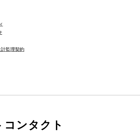
ィ
せ
設計監理契約
トコンタクト