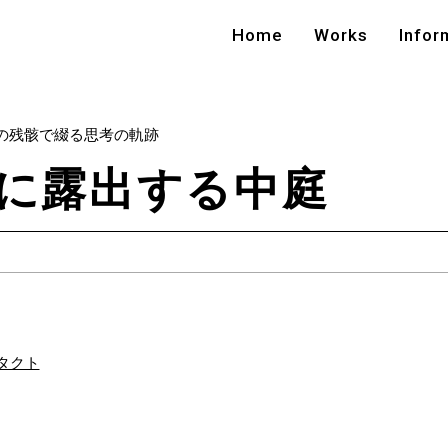
Home
Works
Infor
の残骸で綴る思考の軌跡
町に露出する中庭
タクト