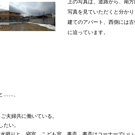
上の写真は、道路から、南方
写真を見ていただくと分かり
建てのアパート、西側には古
に迫っています。
と……、
。ご夫婦共に働いている。
したい。
、水廻りと、寝室、こども室、書斎。書斎はコーナーでいい