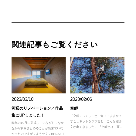
関連記事もご覧ください
2023/03/10
2023/02/06
河辺のリノベーション／作品
空師
集にUPしました！
「空師」ってしごと，知ってますか？
すこしネットをググると，こんな紹介
昨年の10月に完成していながら，なか
文が出てきました。 『空師とは、高…
なか写真をまとめることが出来ていな
かったのですが，ようやく，HPにUPし