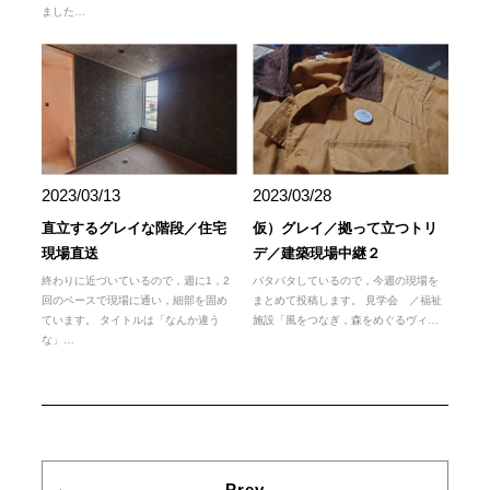
ました…
2023/03/13
2023/03/28
直立するグレイな階段／住宅
仮）グレイ／拠って立つトリ
現場直送
デ／建築現場中継２
終わりに近づいているので，週に1，2
バタバタしているので，今週の現場を
回のペースで現場に通い，細部を固め
まとめて投稿します。 見学会 ／福祉
ています。 タイトルは「なんか違う
施設「風をつなぎ，森をめぐるヴィ…
な」…
Prev