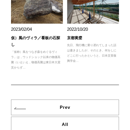
2023/02/04
2022/10/20
仮）風のヴィラ／看板の石探
京都黄檗
し
先日、飛行機に乗り遅れてしまった話
は書きましたが、そのとき、何をしに
「仮称）風をつなぎ森をめぐるヴィ
どこに行ったかというと、日本災害復
ラ」は，ウッドショック以来の物価高
興学会…
騰（いえいえ，物価高騰は東日本大震
災からず…
Prev
All