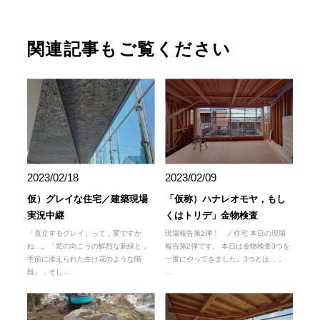
関連記事もご覧ください
2023/02/18
2023/02/09
仮）グレイな住宅／建築現場
「仮称）ハナレオモヤ，もし
実況中継
くはトリデ」金物検査
「直立するグレイ」って，変ですか
現場報告第2弾！ ／住宅 本日の現場
ね…。「窓の向こうの鮮烈な新緑と，
報告第2弾です。 本日は金物検査3つを
手前に添えられた生け花のような階
一度にやってきました。3つとは…，
段」，そし…
…