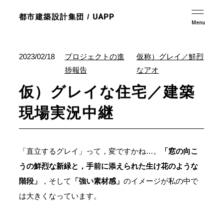
都市建築設計集団 /
UAPP
2023/02/18
プロジェクトの進
仮称）グレイ／鮮烈
捗報告
なアオ
仮）グレイな住宅／建築
現場実況中継
「直立するグレイ」って，変ですかね…。
「窓の向こ
うの鮮烈な新緑と，手前に添えられた生け花のような
階段」
，そして
「強い素材感」
のイメージが私の中で
は大きくなっています。