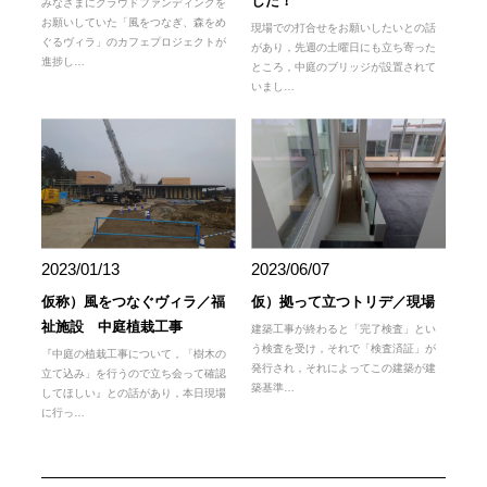
した！
みなさまにクラウドファンディングを
お願いしていた「風をつなぎ、森をめ
現場での打合せをお願いしたいとの話
ぐるヴィラ」のカフェプロジェクトが
があり，先週の土曜日にも立ち寄った
進捗し…
ところ，中庭のブリッジが設置されて
いまし…
2023/01/13
2023/06/07
仮称）風をつなぐヴィラ／福
仮）拠って立つトリデ／現場
祉施設 中庭植栽工事
建築工事が終わると「完了検査」とい
う検査を受け，それで「検査済証」が
『中庭の植栽工事について，「樹木の
発行され，それによってこの建築が建
立て込み」を行うので立ち会って確認
築基準…
してほしい』との話があり，本日現場
に行っ…